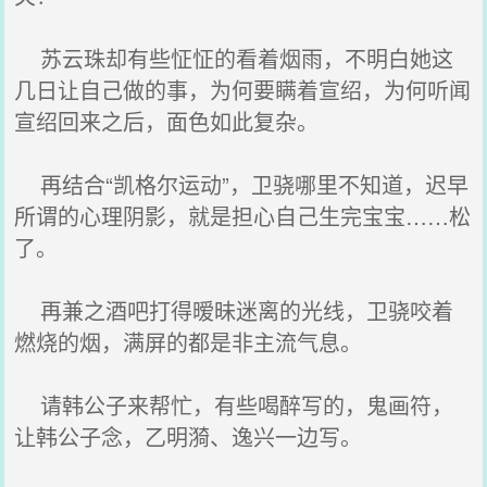
苏云珠却有些怔怔的看着烟雨，不明白她这
几日让自己做的事，为何要瞒着宣绍，为何听闻
宣绍回来之后，面色如此复杂。
再结合“凯格尔运动”，卫骁哪里不知道，迟早
所谓的心理阴影，就是担心自己生完宝宝……松
了。
再兼之酒吧打得暧昧迷离的光线，卫骁咬着
燃烧的烟，满屏的都是非主流气息。
请韩公子来帮忙，有些喝醉写的，鬼画符，
让韩公子念，乙明漪、逸兴一边写。