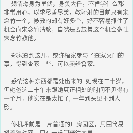
魏清璟身为皇储，身负大任，不管学什么都
非常用心，以求尽善尽美，教骑射的目前只有宋
念竹一个，被教的却有好多个，好不容易抓住了
机会向宋念竹请教，自然是要趁着这个机会多让
宋念竹教他。
郑家查到这儿，或许桓家参与了查家灭门的
事，得到查家一些、可以卖给鲁家。
感情这种东西都是处出来的, 她现在二十岁，
但她爸这二十年来跟她真正相处的时间不见得有
一个月，他实在是太忙了, 一年到头见不到人
影。
停机坪前是一片普通的厂房园区，周围简易
搭着铁丝网，只有一道门通往内里。