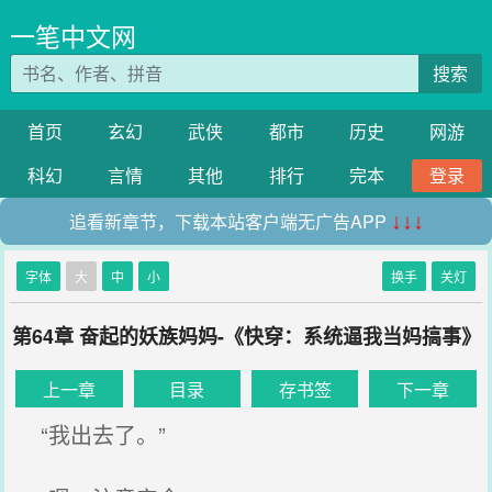
一笔中文网
搜索
首页
玄幻
武侠
都市
历史
网游
科幻
言情
其他
排行
完本
登录
追看新章节，下载本站客户端无广告APP
↓↓↓
字体
大
中
小
换手
关灯
第64章 奋起的妖族妈妈-《快穿：系统逼我当妈搞事》
上一章
目录
存书签
下一章
“我出去了。”