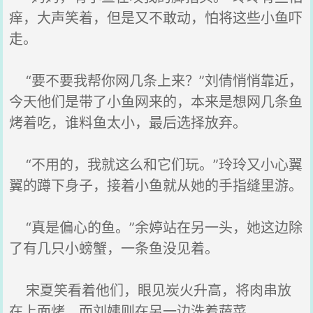
痒，大声笑着，但是又不敢动，怕将这些小鱼吓
走。
“要不要我帮你网几条上来？”刘倩悄悄靠近，
今天他们是带了小鱼网来的，本来是想网几条鱼
烤着吃，谁料鱼太小，最后选择放弃。
“不用的，我就这么和它们玩。”玲玲又小心翼
翼的蹲下身子，接着小鱼就从她的手指缝里游。
“真是偏心的鱼。”余婷站在另一头，她这边除
了有几只小螃蟹，一条鱼没见着。
宋夏笑看着他们，眼见炭火升高，将肉串放
在上面烤，而刘姨则在另一边洗着蔬菜。