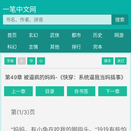
一笔中文网
搜索
首页
玄幻
武侠
都市
历史
网游
科幻
言情
其他
排行
完本
字体
大
中
小
换手
关灯
第49章 被逼疯的妈妈-《快穿：系统逼我当妈搞事》
上一章
目录
存书签
下一章
第(1/3)页
“妈妈，有小鱼在咬我的脚指头。”玲玲有些怕